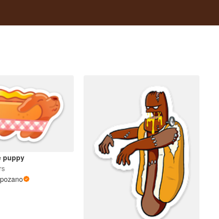
e puppy
rs
mpozano