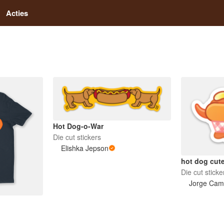
Acties
Hot Dog-o-War
Die cut stickers
Elishka Jepson
hot dog cut
Die cut sticke
Jorge Ca