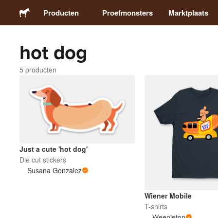
Producten
Proefmonsters
Marktplaats
hot dog
Stickers
5 producten
Etiketten
Magneten
Buttons
Just a cute 'hot dog'
Die cut stickers
Verpakking
Susana Gonzalez
Kleding
Wiener Mobile
T-shirts
Weenieton
Acrylproducten