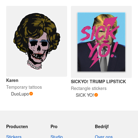
Karen
SICKYO! TRUMP LIPSTICK
Temporary tattoos
Rectangle stickers
DuoLupo
SICK YO!
Producten
Pro
Bedrijf
Stickers
Studio
Over ons