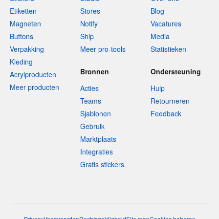
Etiketten
Stores
Blog
Magneten
Notify
Vacatures
Buttons
Ship
Media
Verpakking
Meer pro-tools
Statistieken
Kleding
Bronnen
Ondersteuning
Acrylproducten
Meer producten
Acties
Hulp
Teams
Retourneren
Sjablonen
Feedback
Gebruik
Marktplaats
Integraties
Gratis stickers
Privacy
Voorwaarden
Rechtsgeldigheid
Site map
Cookies beheren