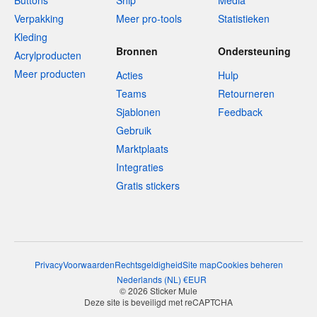
Buttons
Ship
Media
Verpakking
Meer pro-tools
Statistieken
Kleding
Bronnen
Ondersteuning
Acrylproducten
Meer producten
Acties
Hulp
Teams
Retourneren
Sjablonen
Feedback
Gebruik
Marktplaats
Integraties
Gratis stickers
Privacy
Voorwaarden
Rechtsgeldigheid
Site map
Cookies beheren
Nederlands
(
NL
)
€
EUR
© 2026 Sticker Mule
Deze site is beveiligd met reCAPTCHA