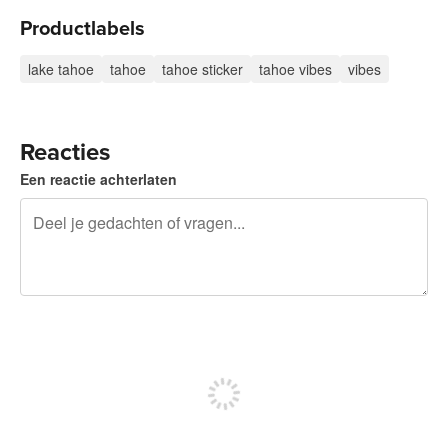
Productlabels
lake tahoe
tahoe
tahoe sticker
tahoe vibes
vibes
Reacties
Een reactie achterlaten
240 tekens over
Meld je aan om te kunnen posten