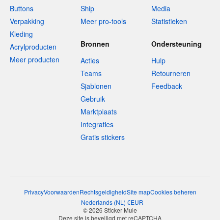
Buttons
Ship
Media
Verpakking
Meer pro-tools
Statistieken
Kleding
Bronnen
Ondersteuning
Acrylproducten
Meer producten
Acties
Hulp
Teams
Retourneren
Sjablonen
Feedback
Gebruik
Marktplaats
Integraties
Gratis stickers
Privacy
Voorwaarden
Rechtsgeldigheid
Site map
Cookies beheren
Nederlands
(
NL
)
€
EUR
© 2026 Sticker Mule
Deze site is beveiligd met reCAPTCHA