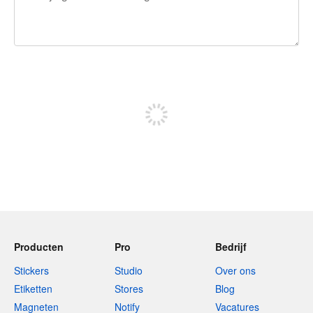
240 tekens over
Meld je aan om te kunnen posten
Producten
Pro
Bedrijf
Stickers
Studio
Over ons
Etiketten
Stores
Blog
Magneten
Notify
Vacatures