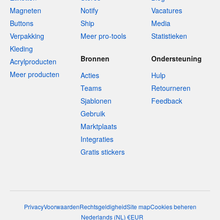
Magneten
Notify
Vacatures
Buttons
Ship
Media
Verpakking
Meer pro-tools
Statistieken
Kleding
Bronnen
Ondersteuning
Acrylproducten
Meer producten
Acties
Hulp
Teams
Retourneren
Sjablonen
Feedback
Gebruik
Marktplaats
Integraties
Gratis stickers
Privacy
Voorwaarden
Rechtsgeldigheid
Site map
Cookies beheren
Nederlands
(
NL
)
€
EUR