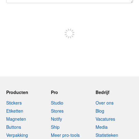
240 tekens over
Meld je aan om te kunnen posten
Producten
Pro
Bedrijf
Stickers
Studio
Over ons
Etiketten
Stores
Blog
Magneten
Notify
Vacatures
Buttons
Ship
Media
Verpakking
Meer pro-tools
Statistieken