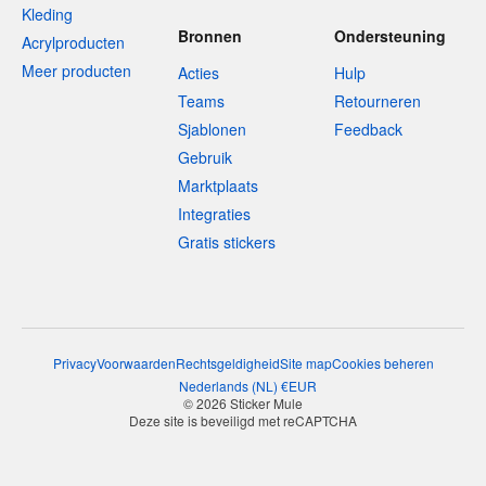
Kleding
Bronnen
Ondersteuning
Acrylproducten
Meer producten
Acties
Hulp
Teams
Retourneren
Sjablonen
Feedback
Gebruik
Marktplaats
Integraties
Gratis stickers
Privacy
Voorwaarden
Rechtsgeldigheid
Site map
Cookies beheren
Nederlands
(
NL
)
€
EUR
© 2026 Sticker Mule
Deze site is beveiligd met reCAPTCHA