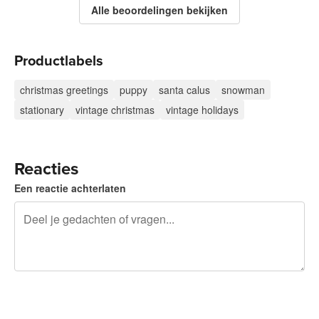
Alle beoordelingen bekijken
Productlabels
christmas greetings
puppy
santa calus
snowman
stationary
vintage christmas
vintage holidays
Reacties
Een reactie achterlaten
240 tekens over
Meld je aan om te kunnen posten