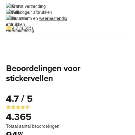
Gratis verzending
Full colour afdrukken
Duurzaam en 
weerbestendig
4.7 (4.365)
Beoordelingen voor
stickervellen
4.7 / 5
4.365
Totaal aantal beoordelingen
94
%