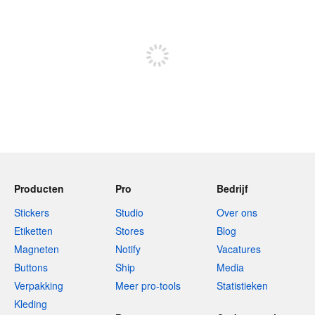
240 tekens over
Meld je aan om te kunnen posten
Producten
Pro
Bedrijf
Stickers
Studio
Over ons
Etiketten
Stores
Blog
Magneten
Notify
Vacatures
Buttons
Ship
Media
Verpakking
Meer pro-tools
Statistieken
Kleding