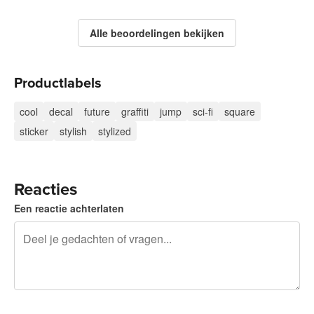
Alle beoordelingen bekijken
Productlabels
cool
decal
future
graffiti
jump
sci-fi
square
sticker
stylish
stylized
Reacties
Een reactie achterlaten
240 tekens over