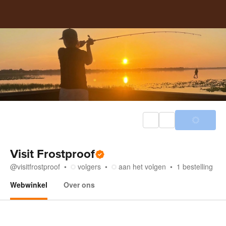
Visit Frostproof
@
visitfrostproof
volgers
aan het volgen
1
bestelling
Webwinkel
Over ons
Webwinkel