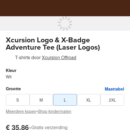
Xcursion Logo & X-Badge
Adventure Tee (Laser Logos)
T-shirts
door
Xcursion Offroad
Kleur
Wit
Grootte
Maattabel
S
M
L
XL
2XL
Meerdere kopen
•
Shop kindermaten
€ 35,86
+
Gratis verzending