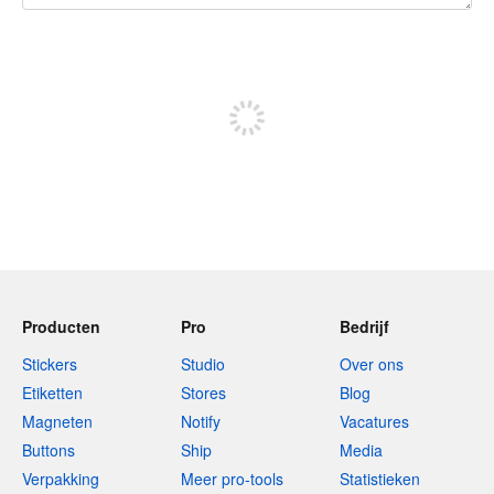
240 tekens over
Meld je aan om te kunnen posten
Producten
Pro
Bedrijf
Stickers
Studio
Over ons
Etiketten
Stores
Blog
Magneten
Notify
Vacatures
Buttons
Ship
Media
Verpakking
Meer pro-tools
Statistieken