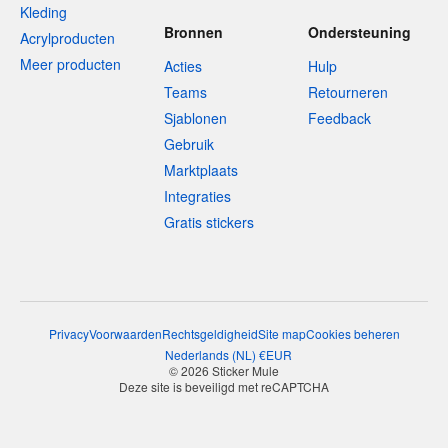
Kleding
Bronnen
Ondersteuning
Acrylproducten
Meer producten
Acties
Hulp
Teams
Retourneren
Sjablonen
Feedback
Gebruik
Marktplaats
Integraties
Gratis stickers
Privacy
Voorwaarden
Rechtsgeldigheid
Site map
Cookies beheren
Nederlands
(
NL
)
€
EUR
© 2026 Sticker Mule
Deze site is beveiligd met reCAPTCHA