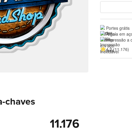
Portes grátis
Argola em aço
Impressão a 
4.2 (11.176)
a-chaves
11.176