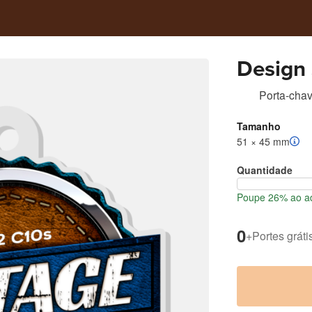
Design 
Porta-cha
Tamanho
51 × 45 mm
Quantidade
Poupe 26% ao ad
0
+
Portes gráti