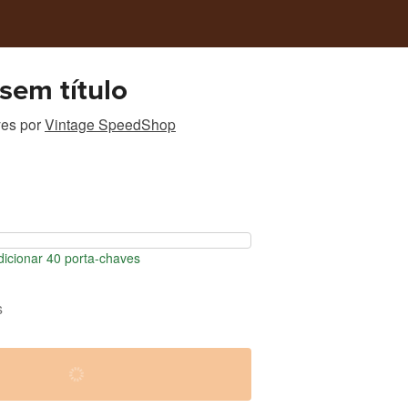
sem título
ves
por
Vintage SpeedShop
icionar 40 porta-chaves
s