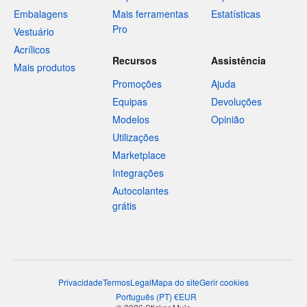
Embalagens
Mais ferramentas
Estatísticas
Pro
Vestuário
Acrílicos
Recursos
Assistência
Mais produtos
Promoções
Ajuda
Equipas
Devoluções
Modelos
Opinião
Utilizações
Marketplace
Integrações
Autocolantes
grátis
Privacidade
Termos
Legal
Mapa do site
Gerir cookies
Português
(
PT
)
€
EUR