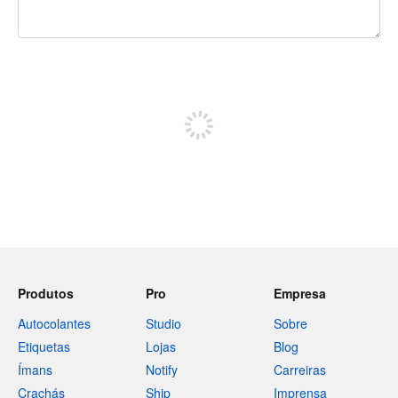
Restam 240 caracteres
Registe-se para publicar
Produtos
Pro
Empresa
Autocolantes
Studio
Sobre
Etiquetas
Lojas
Blog
Ímans
Notify
Carreiras
Crachás
Ship
Imprensa