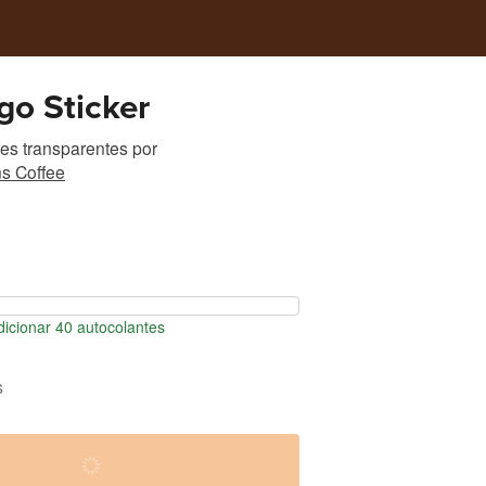
o Sticker
es transparentes
por
s Coffee
icionar 40 autocolantes
s