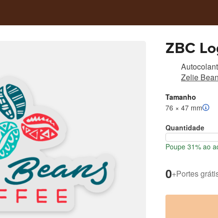
ZBC Log
Autocolant
Zelie Bean
Tamanho
76 × 47 mm
Quantidade
Poupe 31% ao ad
0
+
Portes gráti