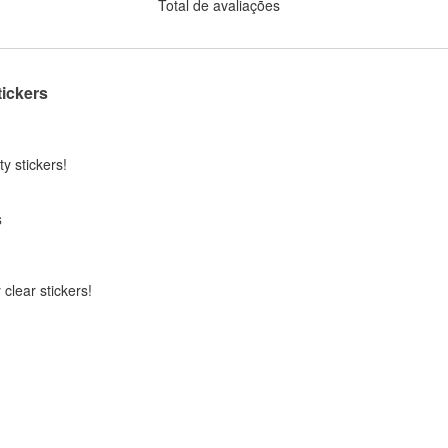
Total de avaliações
tickers
ty stickers!
s
 clear stickers!