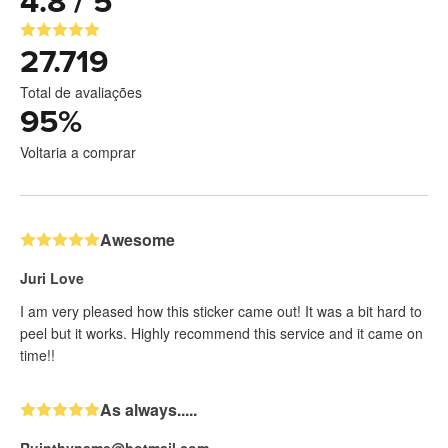
4.8 / 5
27.719
Total de avaliações
95
%
Voltaria a comprar
Awesome
Juri Love
I am very pleased how this sticker came out! It was a bit hard to
peel but it works. Highly recommend this service and it came on
time!!
As always.....
Ruinthyname@hotmail.com