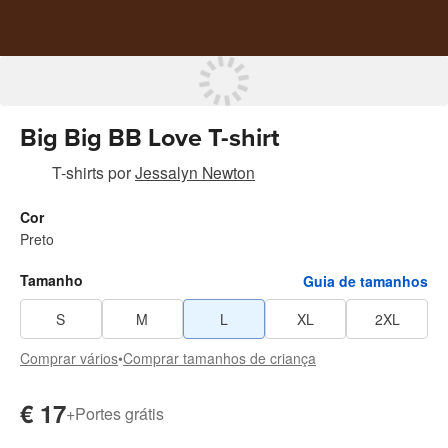
Big Big BB Love T-shirt
T-shirts
por
Jessalyn Newton
Cor
Preto
Tamanho
Guia de tamanhos
S
M
L
XL
2XL
Comprar vários
•
Comprar tamanhos de criança
€ 17
+
Portes grátis