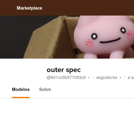
Marketplace
outer spec
@
601cc5b977093c0
seguidores
a s
Modelos
Sobre
Modelos