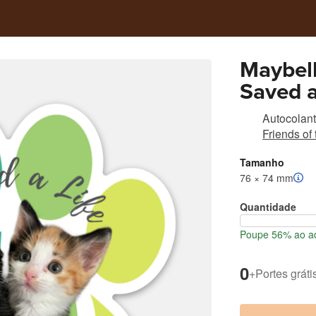
Maybell
Saved a
Autocolant
Friends of
Tamanho
76 × 74 mm
Quantidade
Poupe 56% ao ad
0
+
Portes gráti