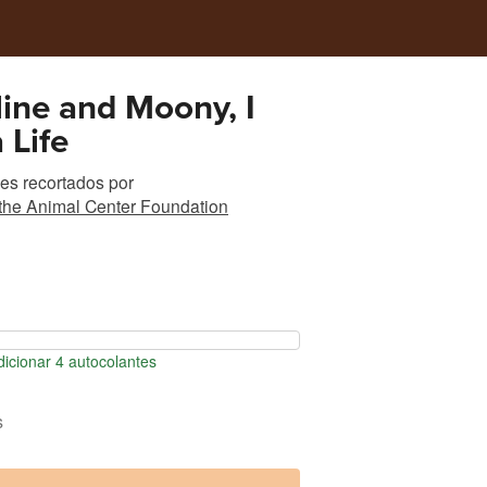
ine and Moony, I
 Life
es recortados
por
 the Animal Center Foundation
icionar 4 autocolantes
s