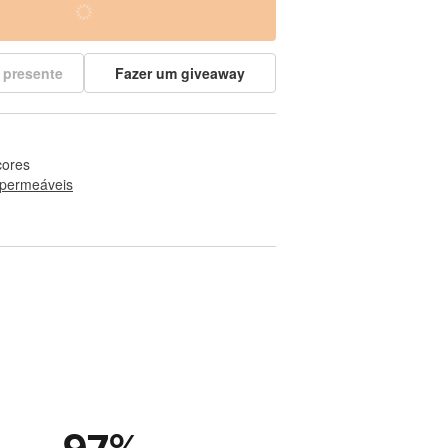
 presente
Fazer um giveaway
cores
permeáveis