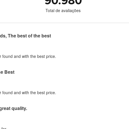
90.980
Total de avaliações
ds, The best of the best
r found and with the best price.
he Best
r found and with the best price.
great quality.
for.