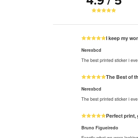
4.9 / 5
I keep my wor
Nerexbcd
The best printed sticker i eve
The Best of t
Nerexbcd
The best printed sticker i eve
Perfect print, 
Bruno Figueiredo
Exactly what we were looking 