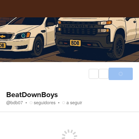
BeatDownBoys
@
bdb07
seguidores
a seguir
Loja