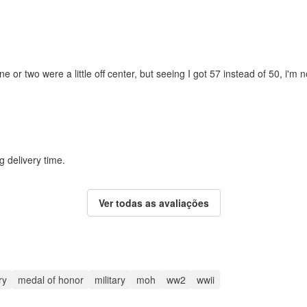
ne or two were a little off center, but seeing I got 57 instead of 50, i'm n
g delivery time.
Ver todas as avaliações
ry
medal of honor
military
moh
ww2
wwii