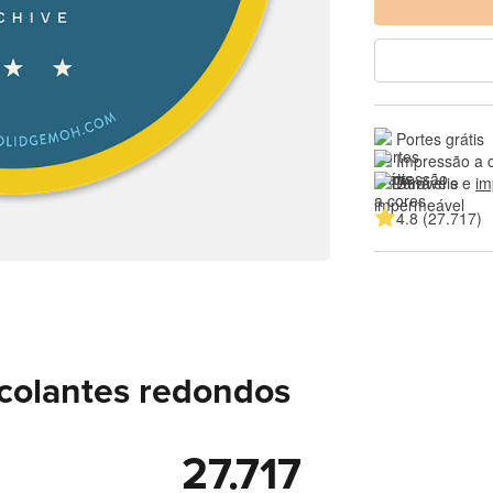
Portes grátis
Impressão a 
Duráveis e 
im
4.8 (27.717)
ocolantes redondos
27.717