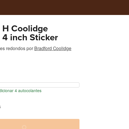
 H Coolidge
 4 inch Sticker
tes redondos
por
Bradford Coolidge
icionar 4 autocolantes
s