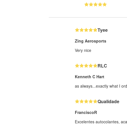
Tyee
Zing Aerosports
Very nice
RLC
Kenneth C Hart
as always...exactly what I or
Qualidade
FranciscoR
Excelentes autocolantes, ac