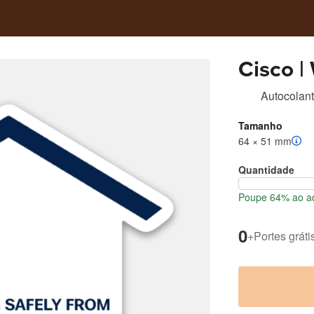
Cisco 
Autocolant
Tamanho
64 × 51 mm
Quantidade
Poupe 64% ao ad
0
+
Portes gráti