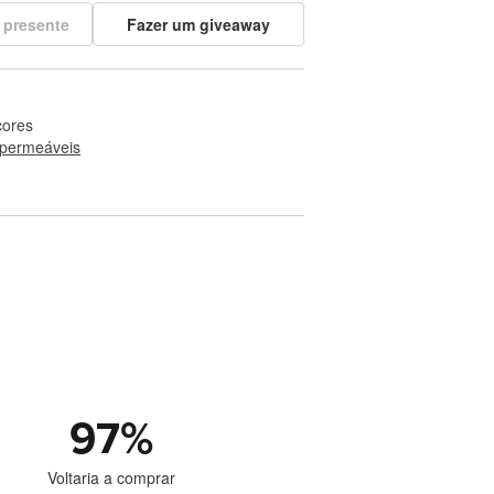
 presente
Fazer um giveaway
cores
permeáveis
97
%
Voltaria a comprar