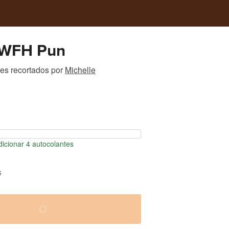
| WFH Pun
es recortados
por
Michelle
icionar 4 autocolantes
s