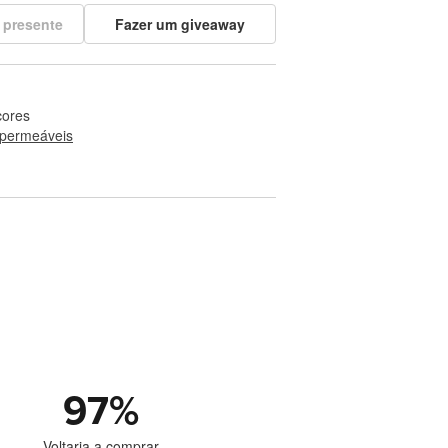
 presente
Fazer um giveaway
cores
permeáveis
97
%
Voltaria a comprar