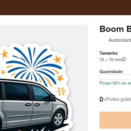
Boom B
Autocolant
Tamanho
76 × 76 mm
Quantidade
Poupe 56% ao ad
0
+
Portes gráti