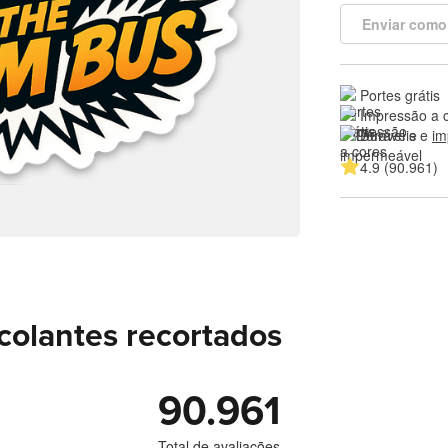
Enviar como
Portes grátis
Impressão a 
Duráveis e 
im
4.9 (90.961)
colantes recortados
90.961
Total de avaliações