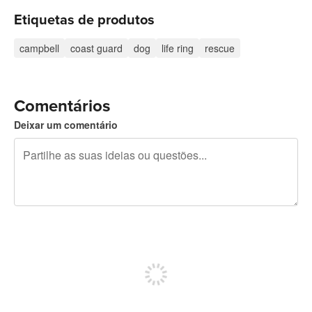
Etiquetas de produtos
campbell
coast guard
dog
life ring
rescue
Comentários
Deixar um comentário
Restam 240 caracteres
Registe-se para publicar