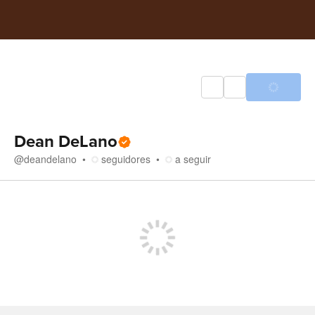
Dean DeLano
@
deandelano
seguidores
a seguir
Loja