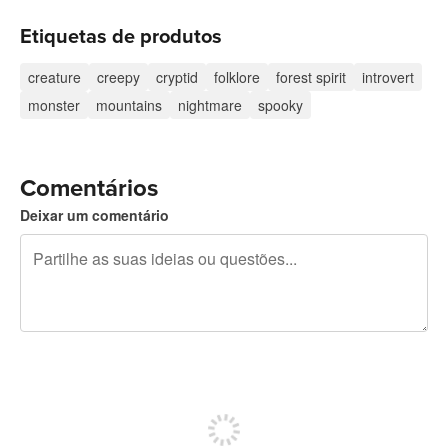
Etiquetas de produtos
creature
creepy
cryptid
folklore
forest spirit
introvert
monster
mountains
nightmare
spooky
Comentários
Deixar um comentário
Restam 240 caracteres
Registe-se para publicar