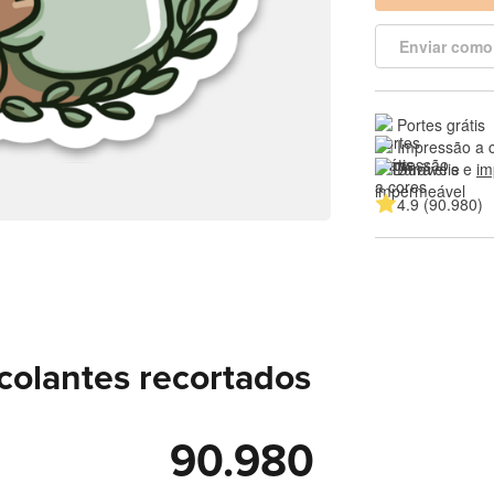
Enviar como
Portes grátis
Impressão a 
Duráveis e 
im
4.9 (90.980)
colantes recortados
90.980