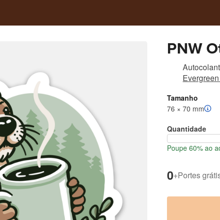
PNW Ot
Autocolant
Evergreen
Tamanho
76 × 70 mm
Quantidade
Poupe 60% ao ad
0
+
Portes gráti