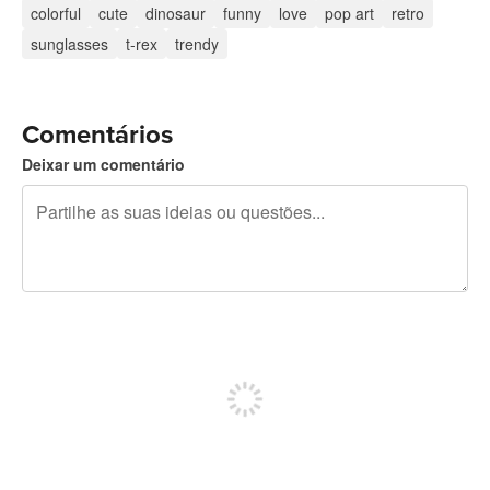
colorful
cute
dinosaur
funny
love
pop art
retro
sunglasses
t-rex
trendy
Comentários
Deixar um comentário
Restam 240 caracteres
Registe-se para publicar