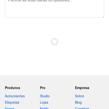
Restam 240 caracteres
Registe-se para publicar
Produtos
Pro
Empresa
Autocolantes
Studio
Sobre
Etiquetas
Lojas
Blog
Ímans
Notify
Carreiras