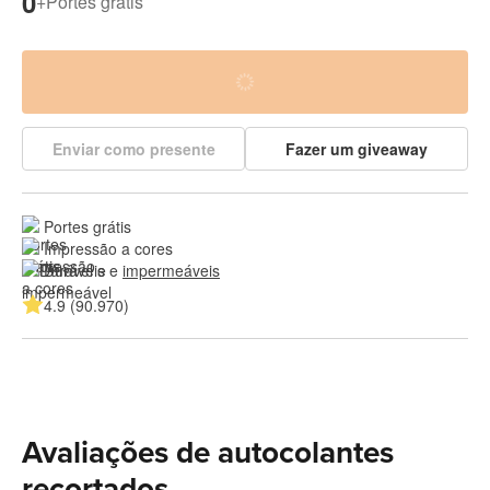
0
+
Portes grátis
Enviar como presente
Fazer um giveaway
Portes grátis
Impressão a cores
Duráveis e 
impermeáveis
4.9 (90.970)
Avaliações de autocolantes
recortados