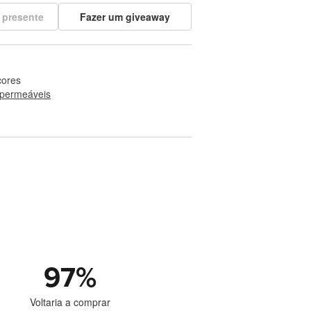
 presente
Fazer um giveaway
cores
permeáveis
97
%
Voltaria a comprar