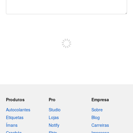
Restam 240 caracteres
Registe-se para publicar
Produtos
Pro
Empresa
Autocolantes
Studio
Sobre
Etiquetas
Lojas
Blog
Ímans
Notify
Carreiras
Crachás
Ship
Imprensa