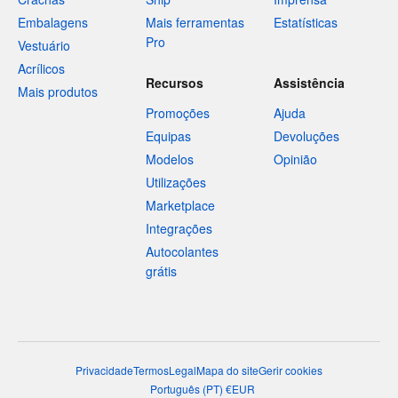
Embalagens
Mais ferramentas
Estatísticas
Pro
Vestuário
Acrílicos
Recursos
Assistência
Mais produtos
Promoções
Ajuda
Equipas
Devoluções
Modelos
Opinião
Utilizações
Marketplace
Integrações
Autocolantes
grátis
Privacidade
Termos
Legal
Mapa do site
Gerir cookies
Português
(
PT
)
€
EUR