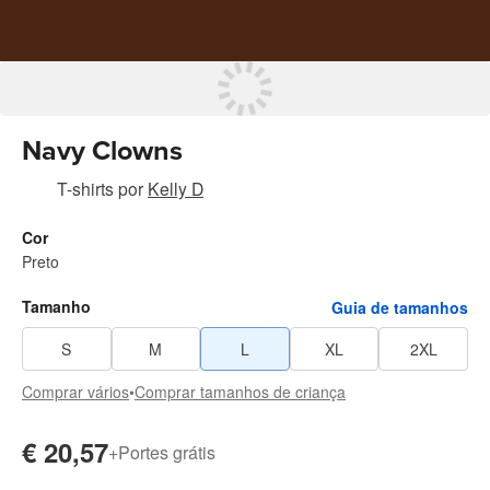
Navy Clowns
T-shirts
por
Kelly D
Cor
Preto
Tamanho
Guia de tamanhos
S
M
L
XL
2XL
Comprar vários
•
Comprar tamanhos de criança
€ 20,57
+
Portes grátis