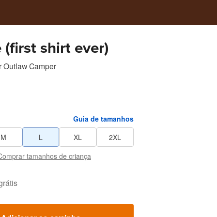
(first shirt ever)
r
Outlaw Camper
Guia de tamanhos
M
L
XL
2XL
Comprar tamanhos de criança
grátis