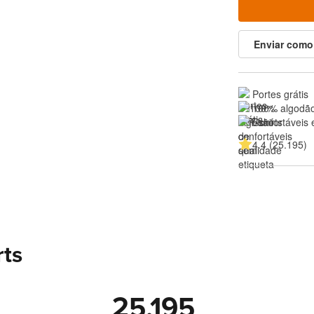
Enviar como
Portes grátis
100% algodão
Confortáveis 
4.4 (25.195)
rts
25.195