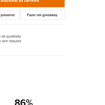
Adicionar ao carrinho
 presente
Fazer um giveaway
 de qualidade
e sem etiqueta
86
%