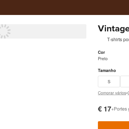
Vintage 
T-shirts
po
Cor
Preto
Tamanho
S
Comprar vários
•
€ 17
+
Portes 