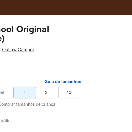
ool Original
e)
r
Outlaw Camper
Guia de tamanhos
M
L
XL
2XL
Comprar tamanhos de criança
grátis