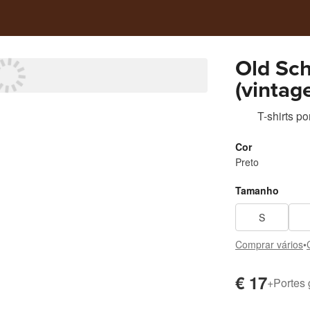
Old Sch
(vintag
T-shirts
po
Cor
Preto
Tamanho
S
Comprar vários
•
€ 17
+
Portes 