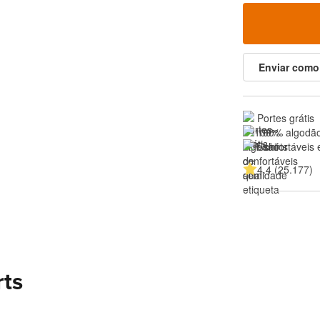
Enviar como
Portes grátis
100% algodão
Confortáveis 
4.4 (25.177)
rts