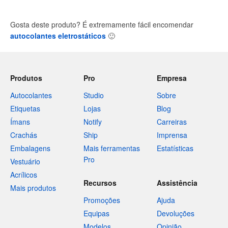
Gosta deste produto? É extremamente fácil encomendar
autocolantes eletrostáticos
🙂
Produtos
Pro
Empresa
Autocolantes
Studio
Sobre
Etiquetas
Lojas
Blog
Ímans
Notify
Carreiras
Crachás
Ship
Imprensa
Embalagens
Mais ferramentas
Estatísticas
Pro
Vestuário
Acrílicos
Recursos
Assistência
Mais produtos
Promoções
Ajuda
Equipas
Devoluções
Modelos
Opinião