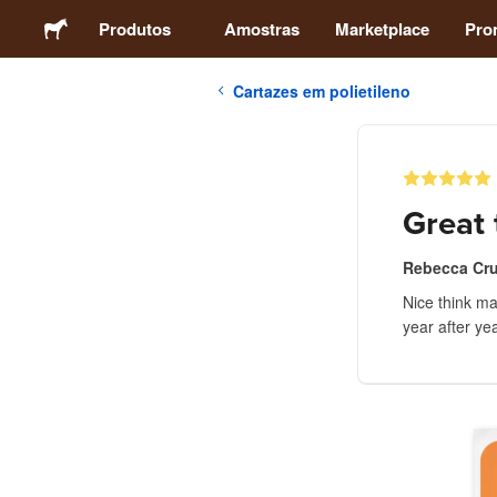
Produtos
Amostras
Marketplace
Pro
Cartazes em polietileno
Autocolantes
Etiquetas
Great 
Ímans
Rebecca Cr
Nice think ma
Crachás
year after yea
Embalagens
Vestuário
Acrílicos