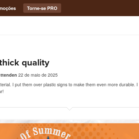
moções
Torne-se PRO
thick quality
uttenden
22 de maio de 2025
terial. I put them over plastic signs to make them even more durable. 
r!