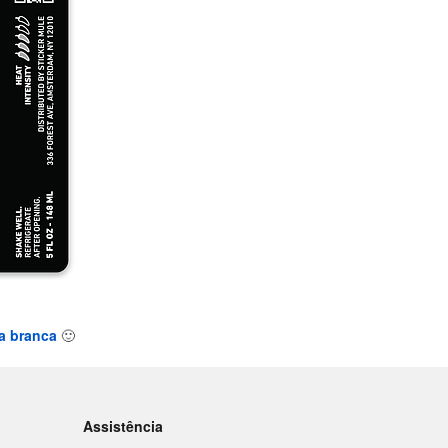
a branca
🙂
Assistência