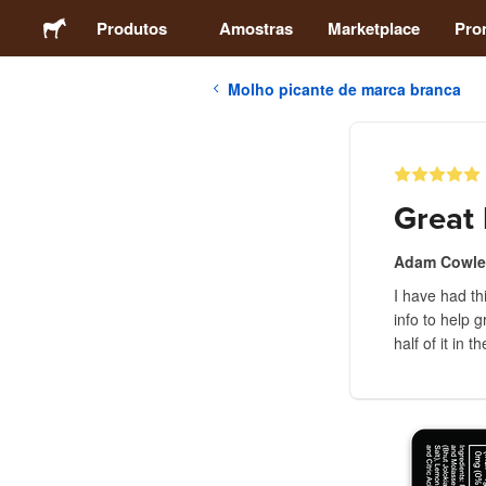
Produtos
Amostras
Marketplace
Pro
Molho picante de marca branca
Autocolantes
Etiquetas
Great 
Ímans
Adam Cowle
I have had th
Crachás
info to help 
half of it in 
Embalagens
Vestuário
Acrílicos