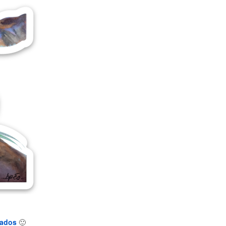
tados
🙂