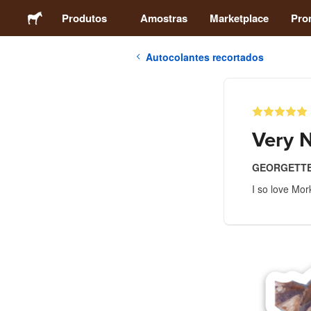
Produtos
Amostras
Marketplace
Pro
Autocolantes recortados
Autocolantes
Etiquetas
Very N
Ímans
GEORGETTE
I so love Mo
Crachás
Embalagens
Vestuário
Acrílicos