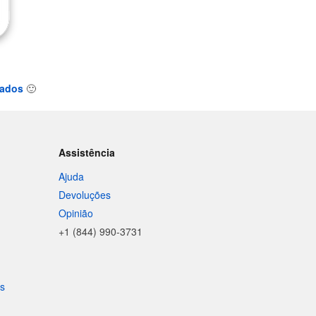
tados
🙂
Assistência
Ajuda
Devoluções
Opinião
+1 (844) 990-3731
is