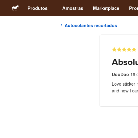
Produtos
Amostras
Marketplace
Pro
Autocolantes recortados
Autocolantes
Etiquetas
Absolu
Ímans
DooDoo
16 
Love sticker 
Crachás
and now I can
Embalagens
Vestuário
Acrílicos