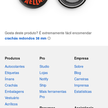
Gosta deste produto? É extremamente fácil encomendar
crachás redondos 38 mm
🙂
Produtos
Pro
Empresa
Autocolantes
Studio
Sobre
Etiquetas
Lojas
Blog
Ímans
Notify
Carreiras
Crachás
Ship
Imprensa
Embalagens
Mais ferramentas
Estatísticas
Pro
Vestuário
Acrílicos
Recursos
Assistência