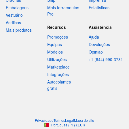
Crachás
Ship
Imprensa
Embalagens
Mais ferramentas
Estatísticas
Pro
Vestuário
Acrílicos
Recursos
Assistência
Mais produtos
Promoções
Ajuda
Equipas
Devoluções
Modelos
Opinião
Utilizações
+1 (844) 990-3731
Marketplace
Integrações
Autocolantes
grátis
Privacidade
Termos
Legal
Mapa do site
Português
(
PT
)
€
EUR