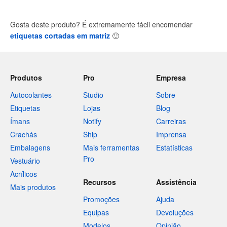
Gosta deste produto? É extremamente fácil encomendar
etiquetas cortadas em matriz
🙂
Produtos
Pro
Empresa
Autocolantes
Studio
Sobre
Etiquetas
Lojas
Blog
Ímans
Notify
Carreiras
Crachás
Ship
Imprensa
Embalagens
Mais ferramentas
Estatísticas
Pro
Vestuário
Acrílicos
Recursos
Assistência
Mais produtos
Promoções
Ajuda
Equipas
Devoluções
Modelos
Opinião