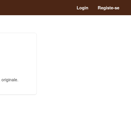
Login
Registe-se
 originale.