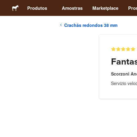
Produtos
Amostras
Marketplace
Pro
Crachás redondos 38 mm
Autocolantes
Etiquetas
Fantas
Ímans
Scorzoni An
Servizio velo
Crachás
Embalagens
Vestuário
Acrílicos