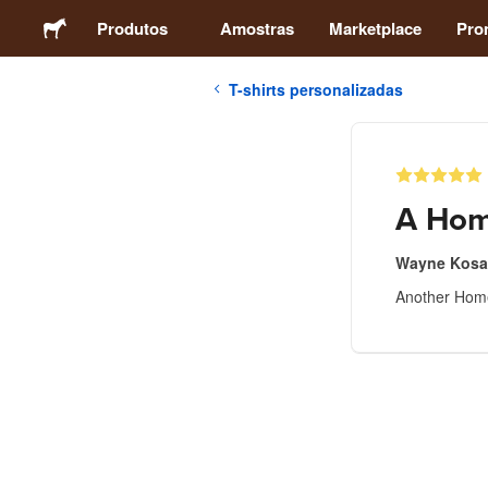
Produtos
Amostras
Marketplace
Pro
T-shirts personalizadas
Autocolantes
Etiquetas
A Hom
Ímans
Wayne Kosa
Another Home 
Crachás
Embalagens
Vestuário
Acrílicos