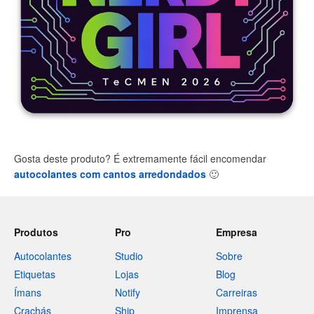
Gosta deste produto? É extremamente fácil encomendar
autocolantes com cantos arredondados
🙂
Produtos
Pro
Empresa
Autocolantes
Studio
Sobre
Etiquetas
Lojas
Blog
Ímans
Notify
Carreiras
Crachás
Ship
Imprensa