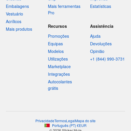
Embalagens
Mais ferramentas
Estatísticas
Pro
Vestuário
Acrílicos
Recursos
Assistência
Mais produtos
Promoções
Ajuda
Equipas
Devoluções
Modelos
Opinião
Utilizações
+1 (844) 990-3731
Marketplace
Integrações
Autocolantes
grátis
Privacidade
Termos
Legal
Mapa do site
Português
(
PT
)
€
EUR
© 2026 Sticker Mule