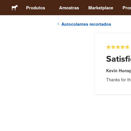
Produtos
Amostras
Marketplace
Pro
Autocolantes recortados
Autocolantes
Etiquetas
Satisf
Ímans
Kevin Hunsp
Thanks for the
Crachás
Embalagens
Vestuário
Acrílicos