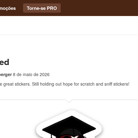
moções
Torne-se PRO
ied
erger
8 de maio de 2026
 great stickers. Still holding out hope for scratch and sniff stickers!