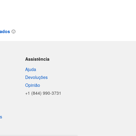
tados
🙂
Assistência
Ajuda
Devoluções
Opinião
+1 (844) 990-3731
is