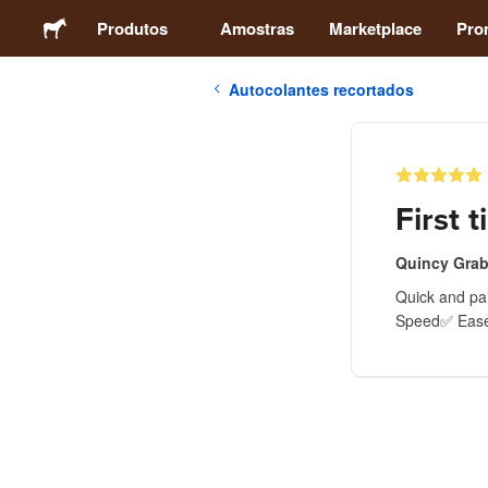
Produtos
Amostras
Marketplace
Pro
Autocolantes recortados
Autocolantes
Etiquetas
First 
Ímans
Quincy Gra
Quick and pai
Crachás
Speed✅ Ease t
Embalagens
Vestuário
Acrílicos