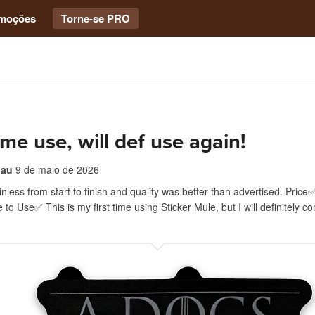
moções
Torne-se PRO
time use, will def use again!
bau
9 de maio de 2026
nless from start to finish and quality was better than advertised. Price
o Use✅ This is my first time using Sticker Mule, but I will definitely c