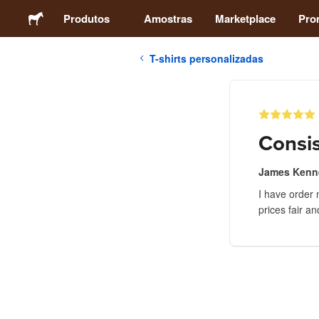
Produtos
Amostras
Marketplace
Pro
T-shirts personalizadas
Autocolantes
Etiquetas
Consis
Ímans
James Kenn
I have order 
Crachás
prices fair an
Embalagens
Vestuário
Acrílicos