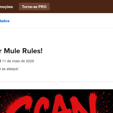
moções
Torne-se PRO
dados
r Mule Rules!
d
11 de maio de 2026
t as always!