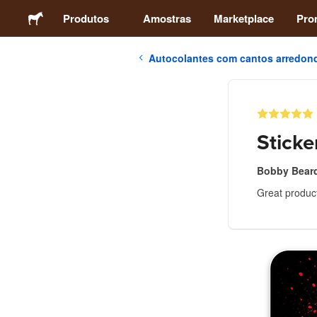
Produtos
Amostras
Marketplace
Pro
Autocolantes com cantos arredon
Autocolantes
Etiquetas
Sticke
Ímans
Bobby Bear
Great produc
Crachás
Embalagens
Vestuário
Acrílicos